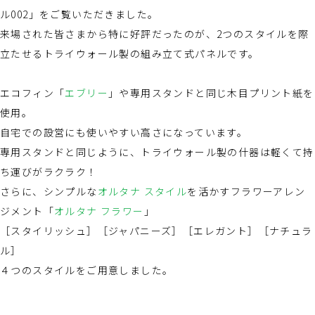
ル002」をご覧いただきました。
来場された皆さまから特に好評だったのが、2つのスタイルを際
立たせるトライウォール製の組み立て式パネルです。
エコフィン「
エブリー
」や専用スタンドと同じ木目プリント紙を
使用。
自宅での設営にも使いやすい高さになっています。
専用スタンドと同じように、トライウォール製の什器は軽くて持
ち運びがラクラク！
さらに、シンプルな
オルタナ スタイル
を活かすフラワーアレン
ジメント「
オルタナ フラワー
」
［スタイリッシュ］［ジャパニーズ］［エレガント］［ナチュラ
ル］
４つのスタイルをご用意しました。