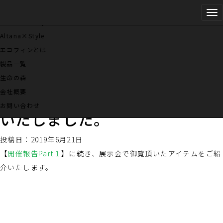
Tog
Danbaul×Style
お知らせ
nav
Altana×Style
エコフィンとは
セミナー、ワークショップ、イベント等のお知らせ
製品一覧
生命の森
【開催報告Part２】フューネラ
会社概要
ルビジネスフェア2019に出展
お問い合わせ
いたしました。
投稿日：2019年6月21日
【
開催報告Part１
】に続き、展示会で御覧頂いたアイテムをご紹
介いたします。