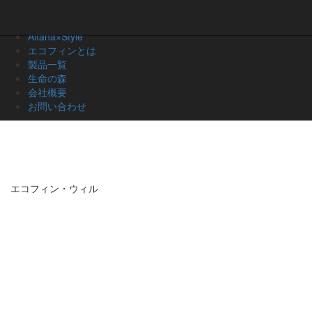
ecoffin WiLL
Danbaul×Style
ecoffin LiTE
Altana×Style
エコフィンとは
ecoffin noah
ecoffin every
製品一覧
生命の森
会社概要
ecoffin iS(販売終了)
お問い合わせ
エコフィン・ウィル