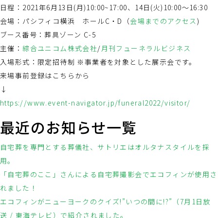
日程：2021年6月13日(月)10:00~17:00、14日(火)10:00〜16:30
会場：パシフィコ横浜 ホールC・D（
会場までのアクセス
)
ブース番号：葬具ゾーン C-5
主催：
綜合ユニコム株式会社
/
月刊フューネラルビジネス
入場形式：限定招待制 ※事業者を対象とした展示会です。
来場事前登録はこちらから
↓
https://www.event-navigator.jp/funeral2022/visitor/
最近のお知らせ一覧
自宅葬を専門とする葬儀社、サトリエはオルタナスタイルを採
用。
「自宅葬のここ」さんによる自宅葬撮影会でエコフィンが使用さ
れました！
エコフィンがニューヨークのクイズ!”いつの間に!?”（7月1日放
送 / 東海テレビ）で紹介されました。