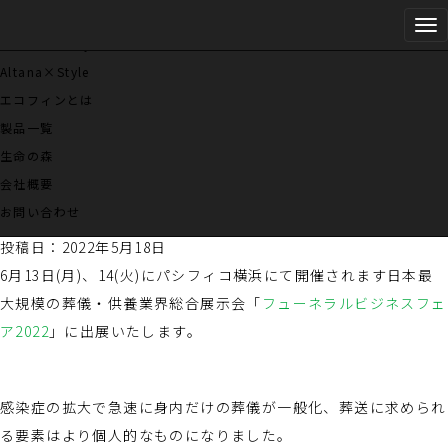
Tog
Danbaul×Style
お知らせ
nav
Altana×Style
エコフィンとは
セミナー、ワークショップ、イベント等のお知らせ
製品一覧
生命の森
フューネラルビジネスフェア
会社概要
2022に出展いたします。
お問い合わせ
投稿日：2022年5月18日
6月13日(月)、14(火)にパシフィコ横浜にて開催されます日本最
大規模の葬儀・供養業界総合展示会「
フューネラルビジネスフェ
ア2022
」に出展いたします。
感染症の拡大で急速に身内だけの葬儀が一般化、葬送に求められ
る要素はより個人的なものになりました。