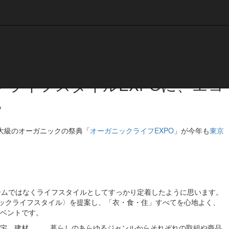
ガニックライフスタイルEXPOに、エコ
。
最大級のオーガニックの祭典「
オーガニックライフEXPO
」が今年も
東京
ームではなくライフスタイルとしてすっかり定着したように思います。
ックライフスタイル〉を提案し、「衣・食・住」すべてを心地よく、
ベントです。
宅、建材、、、暮らしのあらゆるジャンルからそれぞれの取組や商品