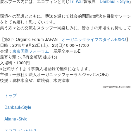
展示ブース内には、エコフィンと同じ
Tri-Wall
製家具「
Danbaul × Style
環境への配慮とともに、葬送を通じて社会的問題の解決を目指すソーシ
をとても嬉しく思っています。
集う方々との交流をスタッフ一同楽しみに、皆さまの来場をお待ちして
【第3回 Organic Forum JAPAN
オーガニックライフスタイルEXPO
】
日時：2018年9月22日(土)、23(日)10:00〜17:00
会場：
東京国際フォーラム
展示全ホールE
最寄り駅：JR有楽町駅 徒歩1分
入場料：1000円
※公式サイトより事前入場登録で無料になります。
主催：一般社団法人オーガニックフォーラムジャパン(OFJ)
後援：農林水産省、環境省、木更津市
トップ
Danbaul×Style
Altana×Style
エコフィンとは？