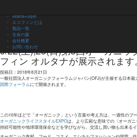
Danbaul×Style
Altana×Style
お知らせ
エコフィンとは
製品一覧
セミナー、ワークショップ、イベント等のお知らせ
生命の森
会社概要
お問い合わせ
9/22(土),23(日)第3回オー
フィン オルタナが展示されます
投稿日：2018年8月21日
一般社団法人オーガニックフォーラムジャパン(OFJ)が主催する日本
国際フォーラム
にて開催されます。
この10年ほどで「オーガニック」という言葉や考え方は、一過性のブ
オーガニックライフスタイルEXPO
は、より広範な意味での〈オーガニ
持続可能性や地球環境保全などを学びながら、交流し買い物も出来るイ
オーガニック食材、フード、コスメ、エシカルファッションや雑貨、住