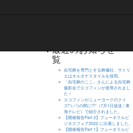
最近のお知らせ一
覧
自宅葬を専門とする葬儀社、サトリ
エはオルタナスタイルを採用。
「自宅葬のここ」さんによる自宅葬
撮影会でエコフィンが使用されまし
た！
エコフィンがニューヨークのクイ
ズ!”いつの間に!?”（7月1日放送 / 東
海テレビ）で紹介されました。
【開催報告Part 2】フューネラルビ
ジネスフェア2022 に出展しました。
【開催報告Part 1】フューネラルビ